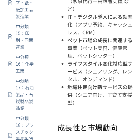
（家事代行＋高齢者支援 な
プ・紙・
ど）
紙加工品
IT・デジタル導入による効率
製造業
化
（アプリ予約、キャッシュ
中分類
レス、CRM）
15：印
ペット市場の成長に関連する
刷・同関
連業
事業
（ペット美容、健康管
理、ペットシッター）
中分類
ライフスタイル変化対応型サ
16：化学
工業
ービス
（シェアリング、レン
タル、オンデマンド）
中分類
地域住民向け新サービスの提
17：石油
供
（シニア向け、子育て支援
製品・石
炭製品製
型）
造業
中分類
18：プラ
成長性と市場動向
スチック
製品製造