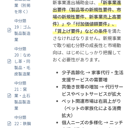
新事業進出補助金は、
「新事業進
業（別掲
出要件（製品等の新規性要件、市
を除く）
場の新規性要件、新事業売上高要
中分類
件）」や「付加価値額要件」、
19：ゴム
「賃上げ要件」などの条件
を満た
製品製造
さなければなりません。新規事業
業
で取り組む分野の成長性と市場動
中分類
向は、はじめにしっかり把握して
20：なめ
おく必要性があります。
し革・同
製品・毛
少子高齢化 → 家事代行・生活
皮製造業
支援サービスの需要増
中分類
共働き世帯の増加 → 代行サー
21：窯
ビスやペットサービスが拡大
業・土石
ペット関連市場は右肩上がり
製品製造
（ペットの家族化による消費
業
拡大）
中分類
個人ニーズの多様化 → ニッチ
22：鉄鋼