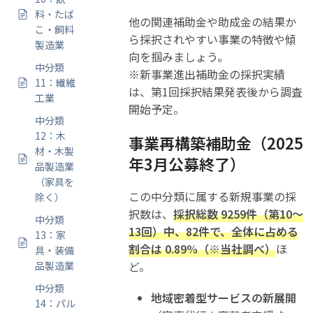
料・たば
他の関連補助金や助成金の結果か
こ・飼料
ら採択されやすい事業の特徴や傾
製造業
向を掴みましょう。
中分類
※新事業進出補助金の採択実績
11：繊維
は、第1回採択結果発表後から調査
工業
開始予定。
中分類
12：木
事業再構築補助金（2025
材・木製
年3月公募終了）
品製造業
（家具を
この中分類に属する新規事業の採
除く）
択数は、
採択総数 9259件（第10～
中分類
13回）中、82件で、全体に占める
13：家
割合は 0.89%（※当社調べ）
ほ
具・装備
ど。
品製造業
中分類
地域密着型サービスの新展開
14：パル