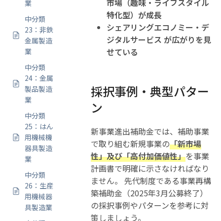
市場（趣味・ライフスタイル
業
特化型）が成長
中分類
シェアリングエコノミー・デ
23：非鉄
ジタルサービス が広がりを見
金属製造
せている
業
中分類
24：金属
採択事例・典型パター
製品製造
業
ン
中分類
25：はん
新事業進出補助金では、補助事業
用機械機
で取り組む新規事業の
「新市場
器具製造
性」及び「高付加価値性」
を事業
業
計画書で明確に示さなければなり
中分類
ません。 先代制度である事業再構
26：生産
築補助金（2025年3月公募終了）
用機械器
の採択事例やパターンを参考に対
具製造業
策しましょう。