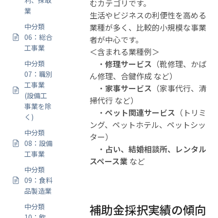
利、採取
むカテゴリです。
業
生活やビジネスの利便性を高める
中分類
業種が多く、比較的小規模な事業
06：総合
者が中心です。
工事業
＜含まれる業種例＞
・
修理サービス
（靴修理、かば
中分類
07：職別
ん修理、合鍵作成 など）
工事業
・
家事サービス
（家事代行、清
(設備工
掃代行 など）
事業を除
・
ペット関連サービス
（トリミ
く)
ング、ペットホテル、ペットシッ
中分類
ター）
08：設備
・
占い、結婚相談所、レンタル
工事業
スペース業
など
中分類
09：食料
品製造業
補助金採択実績の傾向
中分類
10：飲