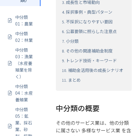
成長性と市場動向
採択事例・典型パターン
中分類
不採択になりやすい要因
01：農業
公募要領に照らした注意点
中分類
02：林業
小分類
中分類
その他の関連補助金制度
03：漁業
トレンド技術・キーワード
（水産養
殖業を除
補助金活用後の成長シナリオ
く）
まとめ
中分類
04：水産
養殖業
中分類の概要
中分類
05：鉱
その他のサービス業は、他の分類
業、採石
業、砂
に属さない 多様なサービス業 を含