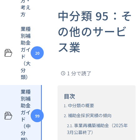
方・
考え
中分類 95：そ
方
の他のサービ
業種
別補
ス業
助金
ガイ
20
ド
（大
分
1 分で読了
類）
業種
目次
別補
助金
中分類の概要
ガイ
補助金採択実績の傾向
99
ド
（中
事業再構築補助金（2025年
分
3月公募終了）
類）