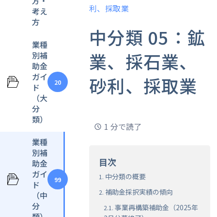
方・
利、採取業
考え
方
中分類 05：鉱
業種
業、採石業、
別補
助金
ガイ
砂利、採取業
20
ド
（大
分
類）
1 分で読了
業種
別補
目次
助金
ガイ
中分類の概要
99
ド
補助金採択実績の傾向
（中
分
事業再構築補助金（2025年
類）