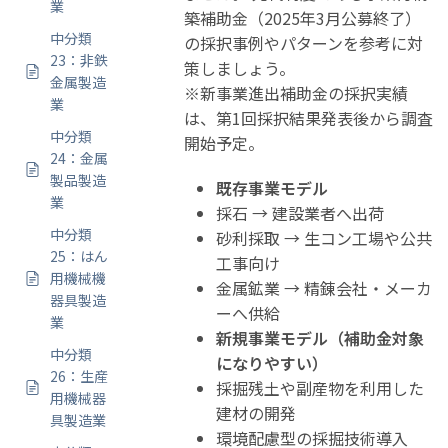
業
築補助金（2025年3月公募終了）
中分類
の採択事例やパターンを参考に対
23：非鉄
策しましょう。
金属製造
※新事業進出補助金の採択実績
業
は、第1回採択結果発表後から調査
中分類
開始予定。
24：金属
製品製造
既存事業モデル
業
採石 → 建設業者へ出荷
中分類
砂利採取 → 生コン工場や公共
25：はん
工事向け
用機械機
金属鉱業 → 精錬会社・メーカ
器具製造
ーへ供給
業
新規事業モデル（補助金対象
中分類
になりやすい）
26：生産
採掘残土や副産物を利用した
用機械器
建材の開発
具製造業
環境配慮型の採掘技術導入