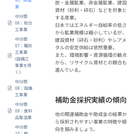
利、採取
炭・金属鉱業、非金属鉱業、建設
業
資材（砂利・砕石）などを対象と
中分類
する産業。
06：総合
日本ではエネルギー自給率の低さ
工事業
から鉱業規模は縮小しているが、
中分類
建設資材（砕石・砂利）やレアメ
07：職別
タルの安定供給は依然重要。
工事業
また、環境影響・資源循環の観点
(設備工
から、リサイクル資材との競合も
事業を除
進んでいる。
く)
中分類
08：設備
工事業
補助金採択実績の傾向
中分類
09：食料
他の関連補助金や助成金の結果か
品製造業
ら採択されやすい事業の特徴や傾
中分類
向を掴みましょう。
10：飲