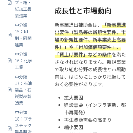
プ・紙・
成長性と市場動向
紙加工品
製造業
新事業進出補助金は、
「新事業進
中分類
15：印
出要件（製品等の新規性要件、市
刷・同関
場の新規性要件、新事業売上高要
連業
件）」や「付加価値額要件」、
「賃上げ要件」などの条件
を満た
中分類
16：化学
さなければなりません。新規事業
工業
で取り組む分野の成長性と市場動
向は、はじめにしっかり把握して
中分類
17：石油
おく必要性があります。
製品・石
炭製品製
拡大要因
造業
建設需要（インフラ更新、都
市再開発）
中分類
18：プラ
再生資源需要の高まり
スチック
縮小要因
製品製造