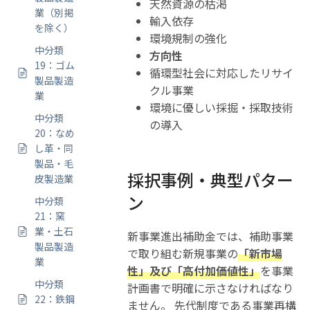
天然資源の枯渇
業（別掲
輸入依存
を除く）
環境規制の強化
中分類
方向性
19：ゴム
循環型社会に対応したリサイ
製品製造
クル事業
業
環境に優しい採掘・採取技術
中分類
の導入
20：なめ
し革・同
製品・毛
採択事例・典型パター
皮製造業
ン
中分類
21：窯
業・土石
新事業進出補助金では、補助事業
製品製造
で取り組む新規事業の
「新市場
業
性」及び「高付加価値性」
を事業
中分類
計画書で明確に示さなければなり
22：鉄鋼
ません。 先代制度である事業再構