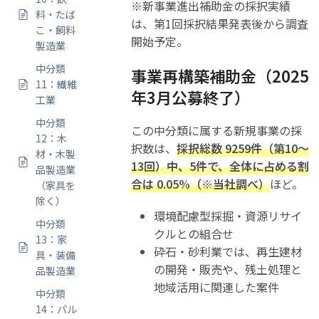
※新事業進出補助金の採択実績
料・たば
は、第1回採択結果発表後から調査
こ・飼料
開始予定。
製造業
中分類
事業再構築補助金（2025
11：繊維
年3月公募終了）
工業
中分類
この中分類に属する新規事業の採
12：木
択数は、
採択総数 9259件（第10～
材・木製
13回）中、5件で、全体に占める割
品製造業
合は 0.05%（※当社調べ）
ほど。
（家具を
除く）
環境配慮型採掘・資源リサイ
中分類
クルとの組合せ
13：家
砕石・砂利業では、再生建材
具・装備
の開発・販売や、残土処理と
品製造業
地域活用に関連した案件
中分類
14：パル