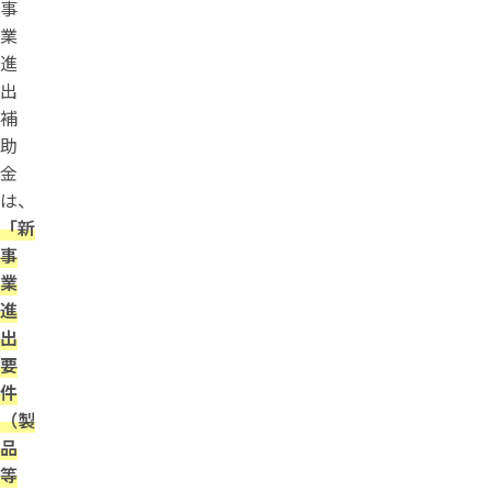
事
業
進
出
補
助
金
は、
「新
事
業
進
出
要
件
（製
品
等