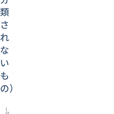
類
さ
れ
な
い
も
の）
1
分