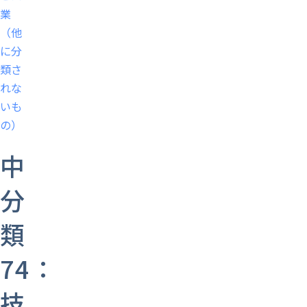
業
（他
に分
類さ
れな
いも
の）
中
分
類
74：
技