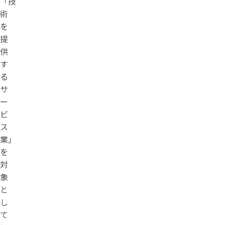
「技
術
を
提
供
す
る
サ
ー
ビ
ス
業」
を
対
象
と
し
て