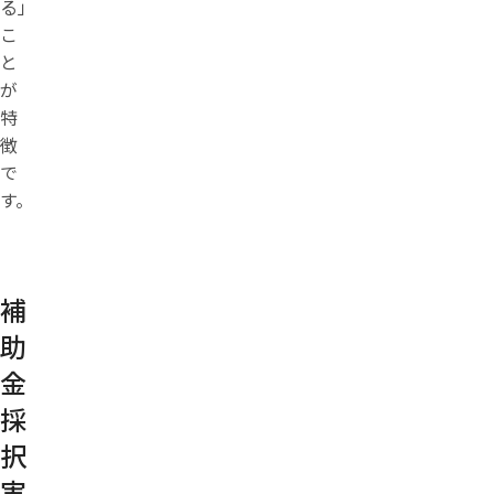
る」
こ
と
が
特
徴
で
す。
補
助
金
採
択
実