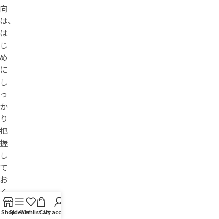
向
は、
は
じ
め
に
し
っ
か
り
把
握
し
て
お
く
必
Shop
Sidebar
Wishlist
Cart
My account
要