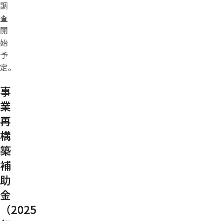
調
査
開
始
予
定。
事
業
再
構
築
補
助
金
（2025