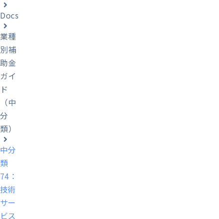
Docs
業種
別補
助金
ガイ
ド
（中
分
類）
中分
類
74：
技術
サー
ビス