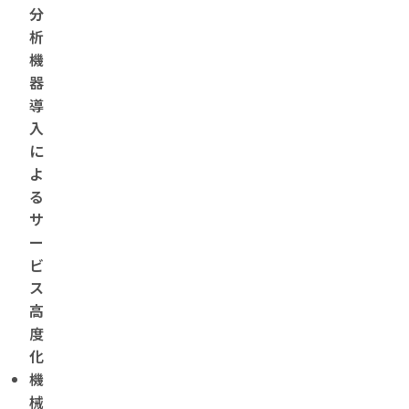
分
析
機
器
導
入
に
よ
る
サ
ー
ビ
ス
高
度
化
機
械