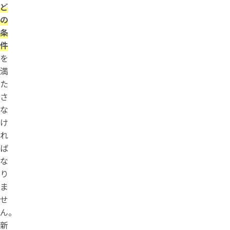
ど
の
条
件
を
満
た
さ
な
け
れ
ば
な
り
ま
せ
ん。
新