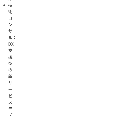
技
術
コ
ン
サ
ル：
DX
支
援
型
の
新
サ
ー
ビ
ス
モ
デ