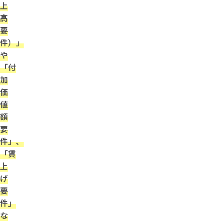
上
高
要
件）」
や
「付
加
価
値
額
要
件」、
「賃
上
げ
要
件」
な