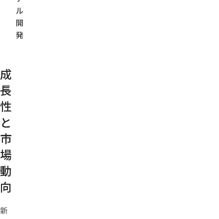
ル
開
発
成
長
性
と
市
場
動
向
新