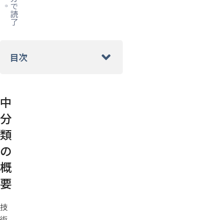
で
読
了
目次
中
分
類
の
概
要
技
術