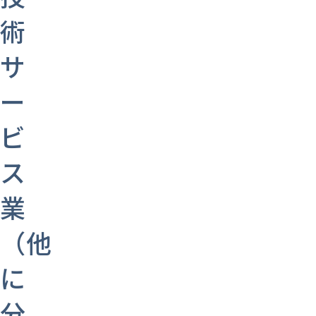
術
サ
ー
ビ
ス
業
（他
に
分