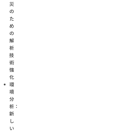
災
の
た
め
の
解
析
技
術
強
化
環
境
分
析：
新
し
い