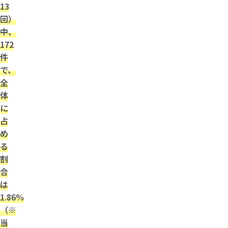
13
回）
中、
172
件
で、
全
体
に
占
め
る
割
合
は
1.86%
（※
当