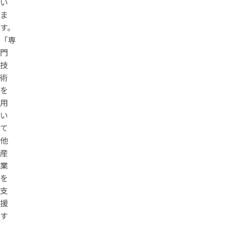
い
ま
す。
「専
門
技
術
を
用
い
て
他
産
業
を
支
援
す