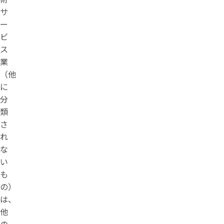
サ
ー
ビ
ス
業
（他
に
分
類
さ
れ
な
い
も
の）
は、
他
の