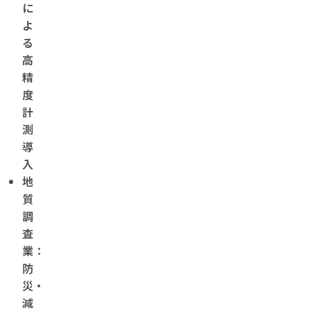
に
よ
る
高
精
度
計
測
導
入
地
質
調
査
業：
防
災・
減