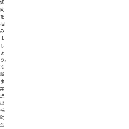
傾
向
を
掴
み
ま
し
ょ
う。
※
新
事
業
進
出
補
助
金