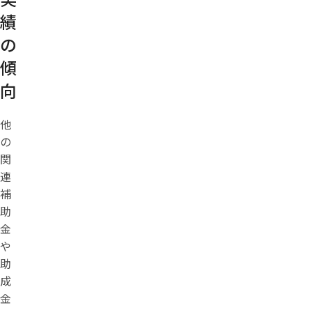
績
の
傾
向
他
の
関
連
補
助
金
や
助
成
金