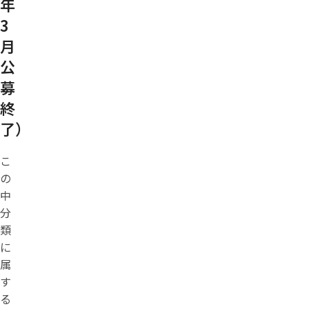
年
3
月
公
募
終
了）
こ
の
中
分
類
に
属
す
る