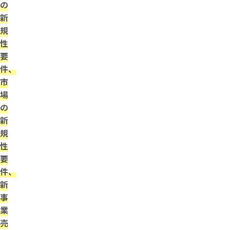
の
新
規
性
要
件、
市
場
の
新
規
性
要
件、
新
事
業
売