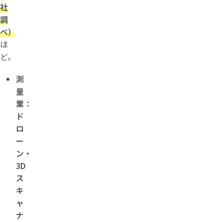
社
調
べ）
ほ
ど。
測
量
業：
ド
ロ
ー
ン・
3D
ス
キ
ャ
ナ