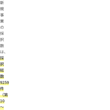
新
規
事
業
の
採
択
数
は、
採
択
総
数
9259
件
（第
10
～