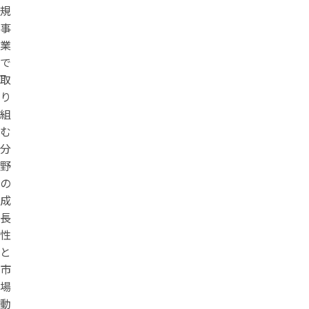
規
事
業
で
取
り
組
む
分
野
の
成
長
性
と
市
場
動