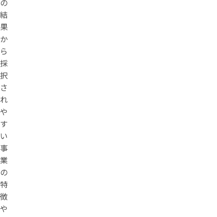
の
結
果
か
ら
採
択
さ
れ
や
す
い
事
業
の
特
徴
や