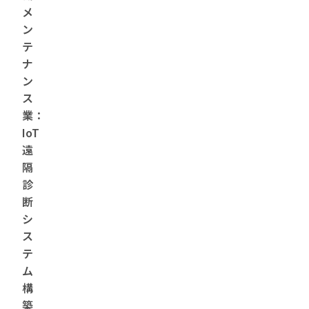
メ
ン
テ
ナ
ン
ス
業：
IoT
遠
隔
診
断
シ
ス
テ
ム
構
築