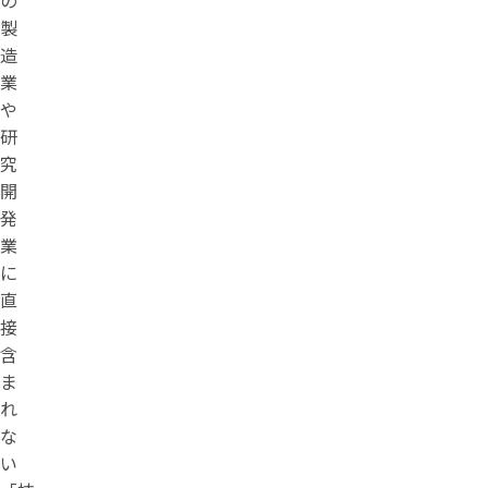
製
造
業
や
研
究
開
発
業
に
直
接
含
ま
れ
な
い