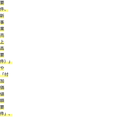
要
件、
新
事
業
売
上
高
要
件）」
や
「付
加
価
値
額
要
件」、