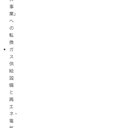
事
業」
へ
の
転
換
ガ
ス
供
給
設
備
と
再
エ
ネ・
電
気