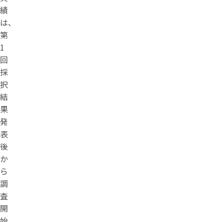
績
は、
第
1
回
採
択
結
果
発
表
後
か
ら
調
査
開
始