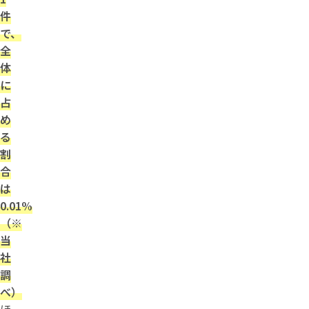
件
で、
全
体
に
占
め
る
割
合
は
0.01%
（※
当
社
調
べ）
ほ