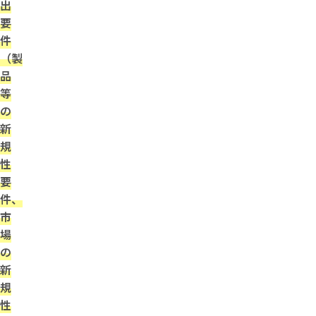
出
要
件
（製
品
等
の
新
規
性
要
件、
市
場
の
新
規
性