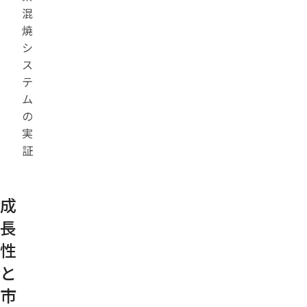
混
焼
シ
ス
テ
ム
の
実
証
成
長
性
と
市