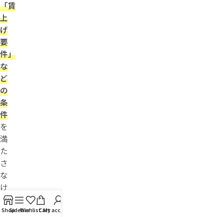
「賃
上
げ
要
件」
な
ど
の
条
件
を
満
た
さ
な
け
れ
ば
Shop
Sidebar
Wishlist
Cart
My account