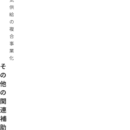
供
給
の
複
合
事
業
化
そ
の
他
の
関
連
補
助