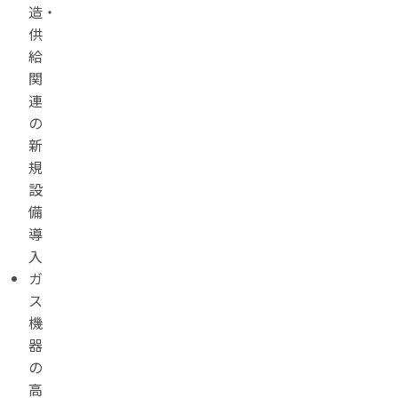
造・
供
給
関
連
の
新
規
設
備
導
入
ガ
ス
機
器
の
高