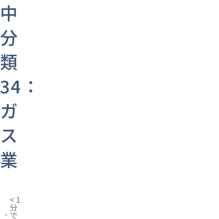
中
分
類
34：
ガ
ス
業
< 1
分
で