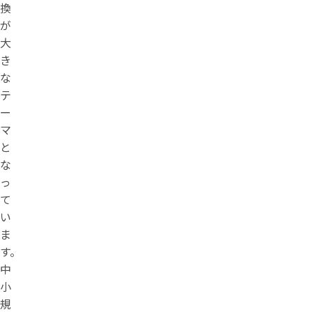
換
が
大
き
な
テ
ー
マ
と
な
っ
て
い
ま
す。
中
小
規