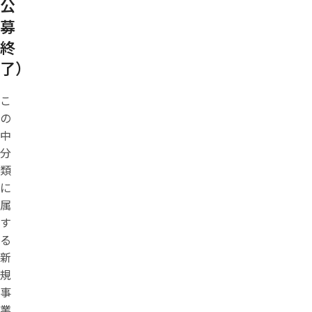
公
募
終
了）
こ
の
中
分
類
に
属
す
る
新
規
事
業