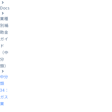
Docs
業種
別補
助金
ガイ
ド
（中
分
類）
中分
類
34：
ガス
業