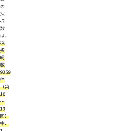
の
採
択
数
は、
採
択
総
数
9259
件
（第
10
～
13
回）
中、
1