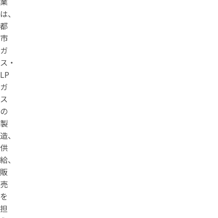
業
は、
都
市
ガ
ス・
LP
ガ
ス
の
製
造、
供
給、
販
売
を
担