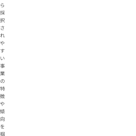
ら
採
択
さ
れ
や
す
い
事
業
の
特
徴
や
傾
向
を
掴