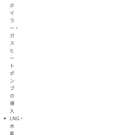
ボ
イ
ラ
ー・
ガ
ス
ヒ
ー
ト
ポ
ン
プ
の
導
入
LNG・
水
素