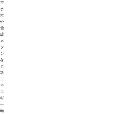
で
水
素
や
合
成
メ
タ
ン
な
ど
新
エ
ネ
ル
ギ
ー
転