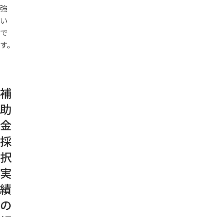
強
い
で
す。
補
助
金
採
択
実
績
の