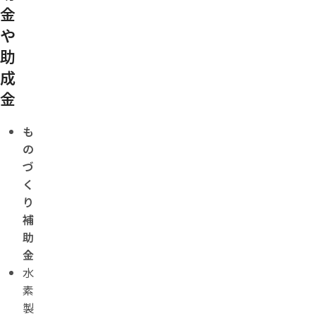
金
や
助
成
金
も
の
づ
く
り
補
助
金
水
素
製