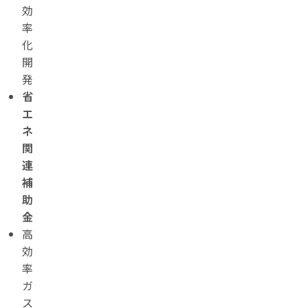
効
率
化
開
発
省
エ
ネ
関
連
補
助
金
高
効
率
ガ
ス