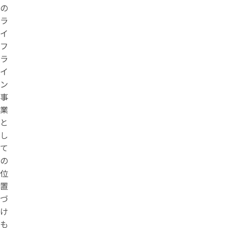
の
ラ
イ
フ
ラ
イ
ン
事
業
と
し
て
の
位
置
づ
け
も