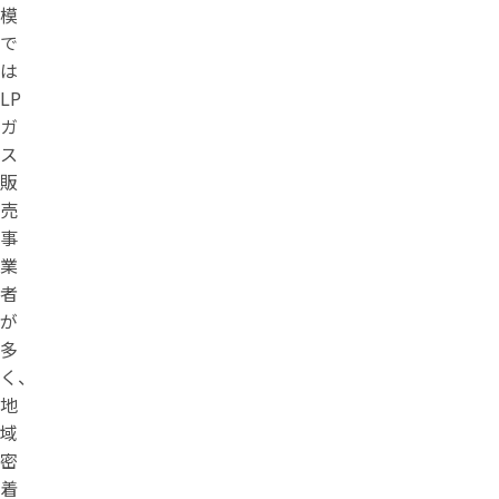
模
で
は
LP
ガ
ス
販
売
事
業
者
が
多
く、
地
域
密
着