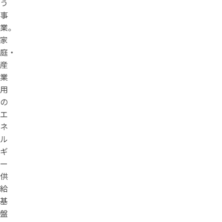
う
事
業。
家
庭・
産
業
用
の
エ
ネ
ル
ギ
ー
供
給
基
盤