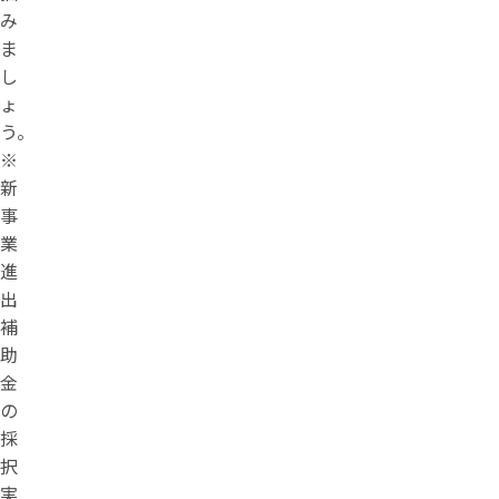
み
ま
し
ょ
う。
※
新
事
業
進
出
補
助
金
の
採
択
実