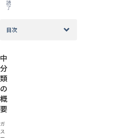
読
了
目次
中
分
類
の
概
要
ガ
ス