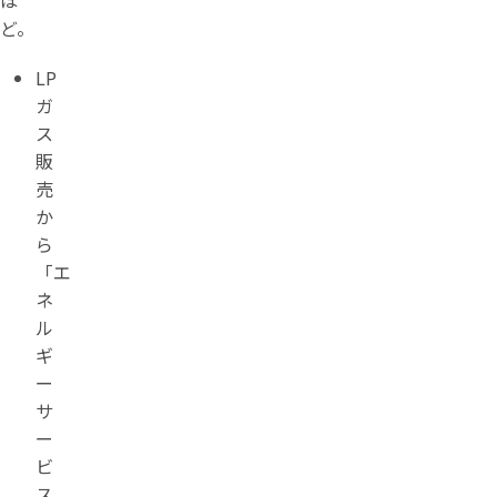
ど。
LP
ガ
ス
販
売
か
ら
「エ
ネ
ル
ギ
ー
サ
ー
ビ
ス