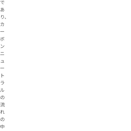
で
あ
り、
カ
ー
ボ
ン
ニ
ュ
ー
ト
ラ
ル
の
流
れ
の
中