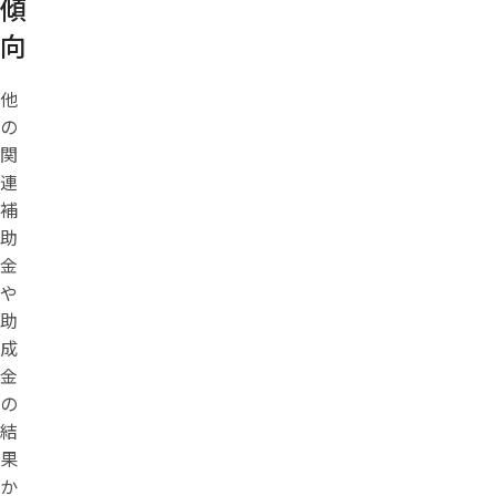
傾
向
他
の
関
連
補
助
金
や
助
成
金
の
結
果
か