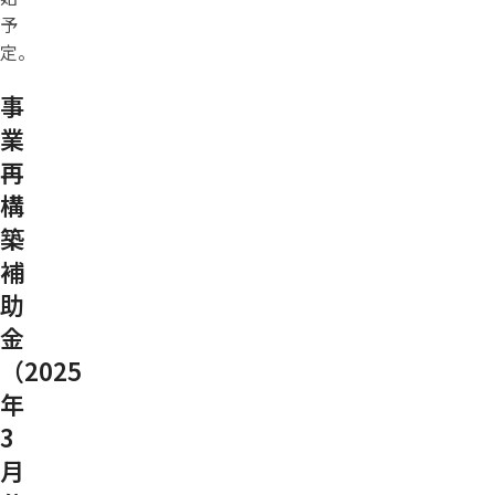
予
定。
事
業
再
構
築
補
助
金
（2025
年
3
月