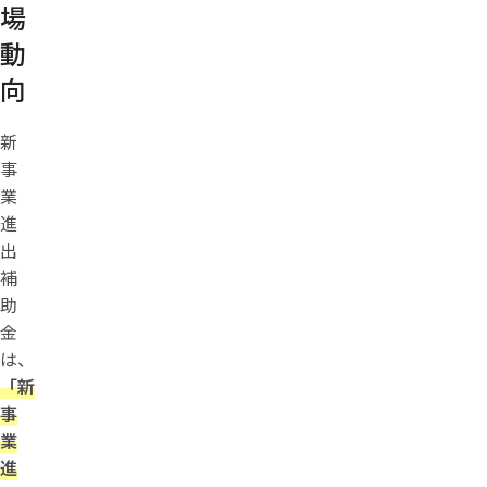
場
動
向
新
事
業
進
出
補
助
金
は、
「新
事
業
進