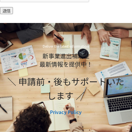
送信
Deliver the latest information
新事業進出補助金
最新情報を提供中！
＼ 申請前・後もサポートいた
します ／
Privacy Policy