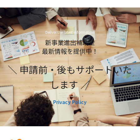
Deliver the latest information
新事業進出補助金
最新情報を提供中！
＼ 申請前・後もサポートいた
します ／
Privacy Policy