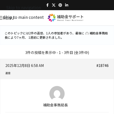
Skip to navigation
Skip to main content
MENU
このトピックには2件の返信、1人の参加者があり、最後に
補助金事務局
長
により
7ヶ月、 1週前
に更新されました。
3件の投稿を表示中 - 1 - 3件目 (全3件中)
2025年12月8日 6:58 AM
#18746
返信
補助金事務局長