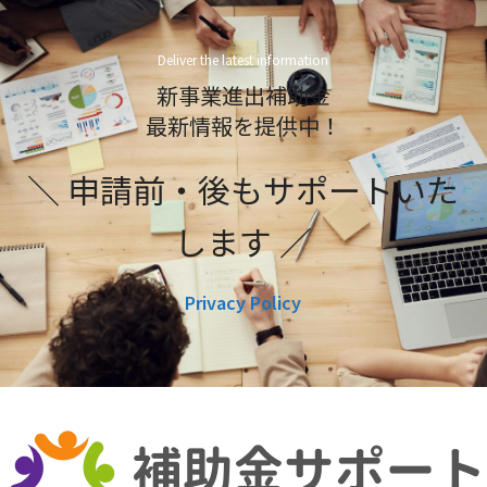
Deliver the latest information
新事業進出補助金
最新情報を提供中！
＼ 申請前・後もサポートいた
します ／
Privacy Policy