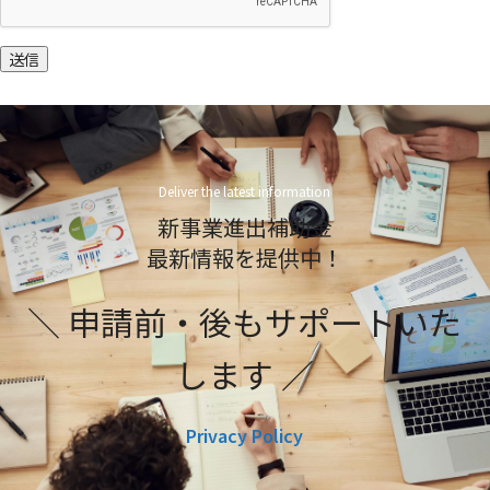
送信
Deliver the latest information
新事業進出補助金
最新情報を提供中！
＼ 申請前・後もサポートいた
します ／
Privacy Policy