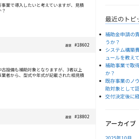
新事業で導入したいと考えていますが、見積
か？
最近のトピ
補助金申請の
うか？
#18602
返信
システム構築
ュールを教え
補助事業で取
中古設備も補助対象となりますが、3者以上
か？
事業者から、型式や年式が記載された相見積
既存事業のノ
助対象として
交付決定後に
#18802
返信
アーカイブ
2025年10月