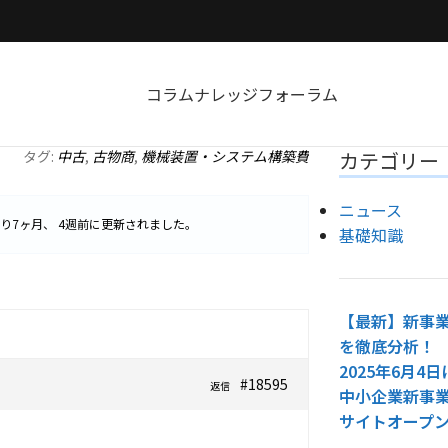
コラム
ナレッジ
フォーラム
タグ:
中古
,
古物商
,
機械装置・システム構築費
カテゴリー
ニュース
り
7ヶ月、 4週前
に更新されました。
基礎知識
【最新】新事業
を徹底分析！
2025年6月
#18595
返信
中小企業新事
サイトオープ