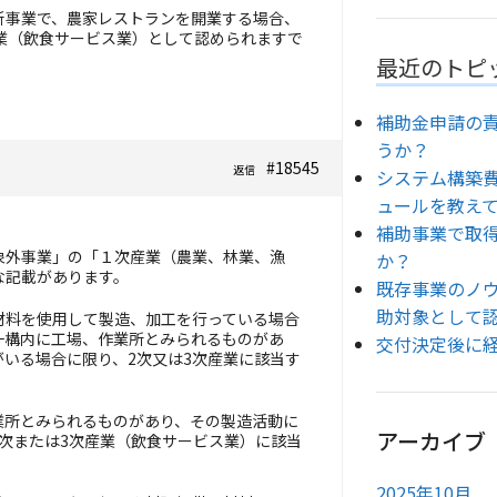
新事業で、農家レストランを開業する場合、
業（飲食サービス業）として認められますで
最近のトピ
補助金申請の
うか？
#18545
返信
システム構築
ュールを教え
補助事業で取
象外事業」の「１次産業（農業、林業、漁
か？
な記載があります。
既存事業のノ
助対象として
材料を使用して製造、加工を行っている場合
同一構内に工場、作業所とみられるものがあ
交付決定後に
いる場合に限り、2次又は3次産業に該当す
業所とみられるものがあり、その製造活動に
アーカイブ
次または3次産業（飲食サービス業）に該当
2025年10月