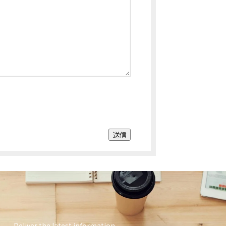
送信
Deliver the latest information