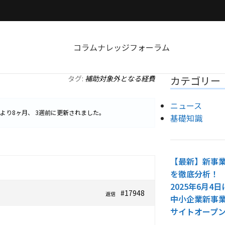
コラム
ナレッジ
フォーラム
タグ:
補助対象外となる経費
カテゴリー
ニュース
より
8ヶ月、 3週前
に更新されました。
基礎知識
【最新】新事業
を徹底分析！
2025年6月
#17948
返信
中小企業新事
サイトオープ