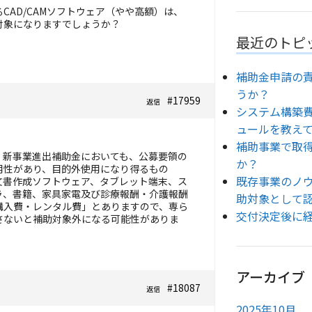
CAD/CAMソフトウェア（やや高額）は、
対象になりますでしょうか？
最近のトピ
補助金申請の
うか？
#17959
返信
システム構築
ュールを教え
補助事業で取
、新事業進出補助金においても、公募要領の
か？
用性があり、目的外使用になり得るもの
既存事業のノ
文書作成ソフトウェア、タブレット端末、ス
ラ、書籍、家具家電及び診療報酬・介護報酬
助対象として
購入費・レンタル費」とありますので、専ら
交付決定後に
さないと補助対象外になる可能性がありま
アーカイブ
#18087
返信
2025年10月