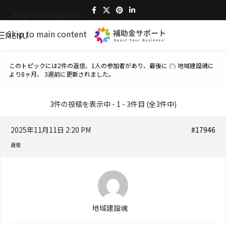
Skip to navigation
Skip to main content
MENU
このトピックには2件の返信、1人の参加者があり、最後に
地域建設魂
に
より
8ヶ月、 3週前
に更新されました。
3件の投稿を表示中 - 1 - 3件目 (全3件中)
2025年11月11日 2:20 PM
#17946
返信
地域建設魂