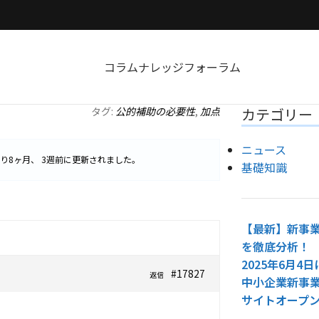
コラム
ナレッジ
フォーラム
タグ:
公的補助の必要性
,
加点
カテゴリー
ニュース
り
8ヶ月、 3週前
に更新されました。
基礎知識
【最新】新事業
を徹底分析！
2025年6月
#17827
返信
中小企業新事
サイトオープ