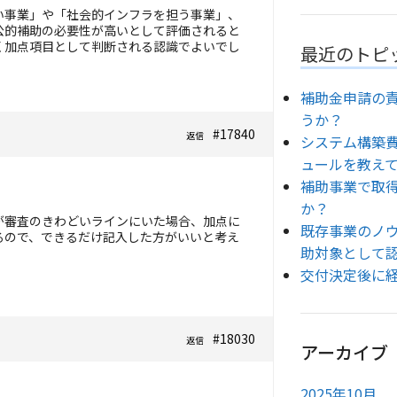
い事業」や「社会的インフラを担う事業」、
公的補助の必要性が高いとして評価されると
く加点項目として判断される認識でよいでし
最近のトピ
補助金申請の
うか？
#17840
返信
システム構築
ュールを教え
補助事業で取
か？
が審査のきわどいラインにいた場合、加点に
既存事業のノ
るので、できるだけ記入した方がいいと考え
助対象として
交付決定後に
#18030
返信
アーカイブ
2025年10月