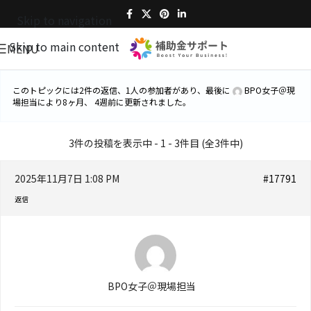
Skip to navigation
Skip to main content
MENU
このトピックには2件の返信、1人の参加者があり、最後に
BPO女子＠現
場担当
により
8ヶ月、 4週前
に更新されました。
3件の投稿を表示中 - 1 - 3件目 (全3件中)
2025年11月7日 1:08 PM
#17791
返信
BPO女子＠現場担当