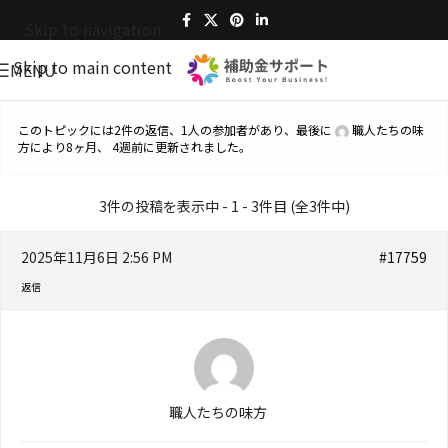
Skip to navigation
Skip to main content
MENU
このトピックには2件の返信、1人の参加者があり、最後に
職人たちの味
方
により
8ヶ月、 4週前
に更新されました。
3件の投稿を表示中 - 1 - 3件目 (全3件中)
2025年11月6日 2:56 PM
#17759
返信
職人たちの味方