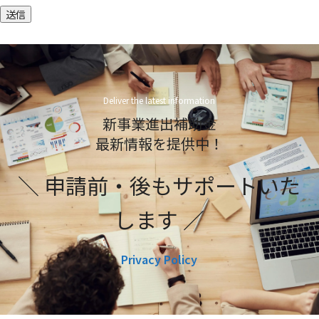
送信
Deliver the latest information
新事業進出補助金
最新情報を提供中！
＼ 申請前・後もサポートいた
します ／
Privacy Policy