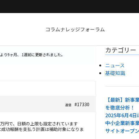
コラム
ナレッジ
フォーラム
カテゴリー
より
9ヶ月、 1週前
に更新されました。
ニュース
基礎知識
【最新】新事業
#17330
返信
を徹底分析！
2025年6月
中小企業新事
0万円で、日額の上限も設定されています
な成功報酬を支払う計画は補助対象になりま
サイトオープ