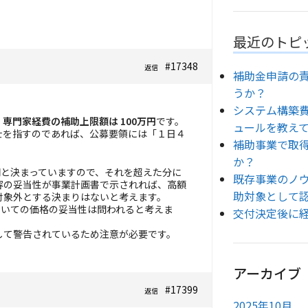
最近のトピ
#17348
返信
補助金申請の
うか？
システム構築
、
専門家経費の補助上限額は 100万円
です。
ュールを教え
士を指すのであれば、公募要領には「１日４
補助事業で取
か？
円と決まっていますので、それを超えた分に
既存事業のノ
容の妥当性が事業計画書で示されれば、高額
助対象として
対象外とする決まりはないと考えます。
ついての価格の妥当性は問われると考えま
交付決定後に
して警告されているため注意が必要です。
アーカイブ
#17399
返信
2025年10月