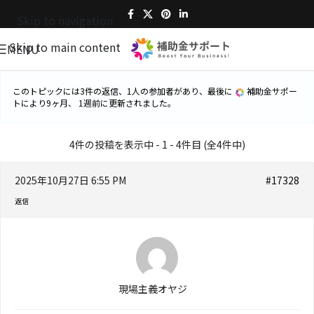
Skip to navigation
Skip to main content
MENU
このトピックには3件の返信、1人の参加者があり、最後に
補助金サポー
ト
により
9ヶ月、 1週前
に更新されました。
4件の投稿を表示中 - 1 - 4件目 (全4件中)
2025年10月27日 6:55 PM
#17328
返信
現場主義オヤジ