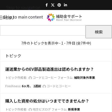
Skip to navigation
Skip to main content
MENU
7件のトピックを表示中 - 1 - 7件目 (全7件中)
トピック
運送業からのEV部品製造進出は認められますか？
トピック作成者:
コードとコーヒー
フォーラム:
補助対象外事業
6ヶ月、 2週前
コードとコーヒー
購入した資産の処分はいつまでできませんか？
トピック作成者:
地方ビズログ
フォーラム:
新規事業