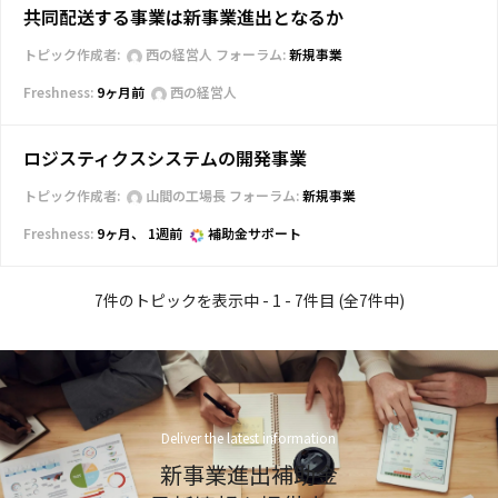
共同配送する事業は新事業進出となるか
トピック作成者:
西の経営人
フォーラム:
新規事業
9ヶ月前
西の経営人
ロジスティクスシステムの開発事業
トピック作成者:
山間の工場長
フォーラム:
新規事業
9ヶ月、 1週前
補助金サポート
7件のトピックを表示中 - 1 - 7件目 (全7件中)
Deliver the latest information
新事業進出補助金