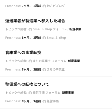
7ヶ月、 1週前
地方ビズログ
運送業者が製造業へ参入した場合
トピック作成者:
SmallBizRep
フォーラム:
新規事業
8ヶ月、 2週前
SmallBizRep
倉庫業への事業転換
トピック作成者:
まちの事業主
フォーラム:
新規事業
8ヶ月、 2週前
まちの事業主
整備業への転換について
トピック作成者:
経営手帳
フォーラム:
新規事業
8ヶ月、 3週前
経営手帳