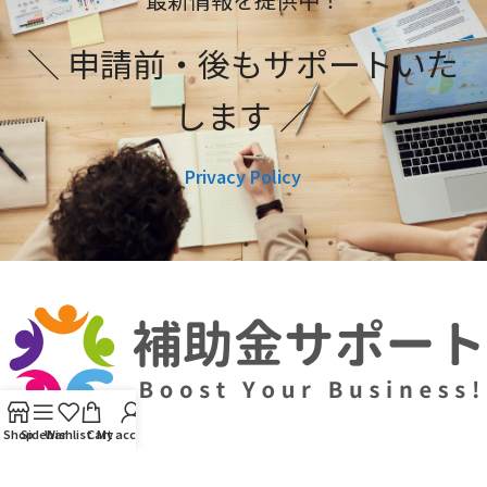
＼ 申請前・後もサポートいた
します ／
Privacy Policy
Shop
Sidebar
Wishlist
Cart
My account
利用規約
プライバシーポリシー
編集ポリシー
お問い合わせ