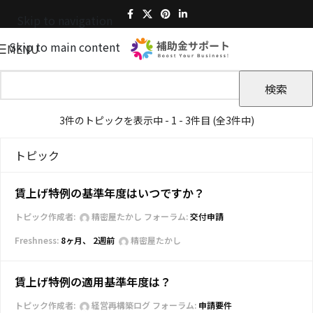
Skip to navigation
Skip to main content
MENU
3件のトピックを表示中 - 1 - 3件目 (全3件中)
トピック
賃上げ特例の基準年度はいつですか？
トピック作成者:
精密屋たかし
フォーラム:
交付申請
8ヶ月、 2週前
精密屋たかし
賃上げ特例の適用基準年度は？
トピック作成者:
経営再構築ログ
フォーラム:
申請要件