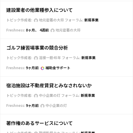
建設業者の他業種参入について
トピック作成者:
地元密着の大将
フォーラム:
新規事業
8ヶ月、 4週前
地元密着の大将
ゴルフ練習場事業の競合分析
トピック作成者:
溶接一筋45年
フォーラム:
新規事業
9ヶ月前
補助金サポート
宿泊施設は不動産賃貸とみなされないか
トピック作成者:
中小企業の灯
フォーラム:
新規事業
9ヶ月前
中小企業の灯
著作権のあるサービスについて
トピック作成者:
現場監督タカ
フォーラム:
新規事業