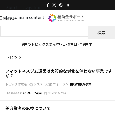
Skip to navigation
Skip to main content
MENU
9件のトピックを表示中 - 1 - 9件目 (全9件中)
トピック
フィットネスジム運営は実質的な労働を伴わない事業です
か？
トピック作成者:
システムと猫
フォーラム:
補助対象外事業
7ヶ月、 2週前
システムと猫
美容業者の転換について