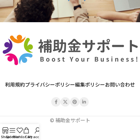
利用規約
プライバシーポリシー
編集ポリシー
お問い合わせ
© 補助金サポート
Shop
Sidebar
Wishlist
Cart
My account