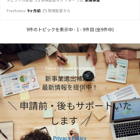
9ヶ月前
現場監督タカ
9件のトピックを表示中 - 1 - 9件目 (全9件中)
Deliver the latest information
新事業進出補助金
最新情報を提供中！
＼ 申請前・後もサポートいた
します ／
Privacy Policy