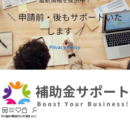
＼ 申請前・後もサポートいた
します ／
Privacy Policy
Shop
Sidebar
Wishlist
Cart
My account
利用規約
プライバシーポリシー
編集ポリシー
お問い合わせ