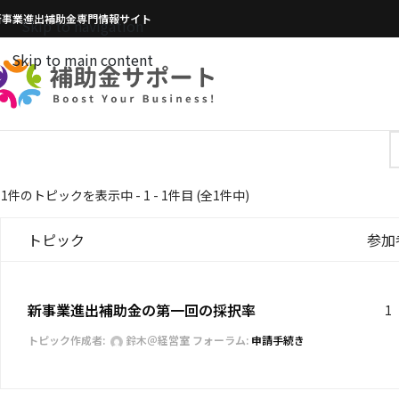
新事業進出補助金専門情報サイト
Skip to navigation
Skip to main content
1件のトピックを表示中 - 1 - 1件目 (全1件中)
トピック
参加
新事業進出補助金の第一回の採択率
1
トピック作成者:
鈴木＠経営室
フォーラム:
申請手続き