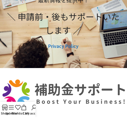
＼ 申請前・後もサポートいた
します ／
Privacy Policy
Shop
Sidebar
Wishlist
Cart
My account
利用規約
プライバシーポリシー
編集ポリシー
お問い合わせ