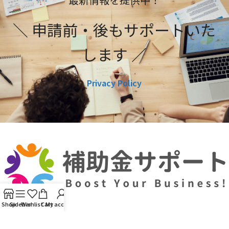
＼ 申請前・後もサポートいた
します ／
Privacy Policy
Shop
Sidebar
Wishlist
Cart
My account
利用規約
プライバシーポリシー
編集ポリシー
お問い合わせ