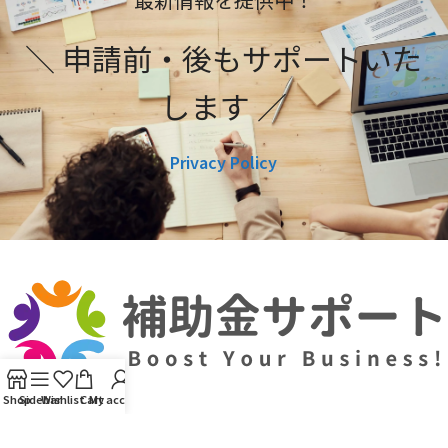
＼ 申請前・後もサポートいた
します ／
Privacy Policy
Shop
Sidebar
Wishlist
Cart
My account
利用規約
プライバシーポリシー
編集ポリシー
お問い合わせ