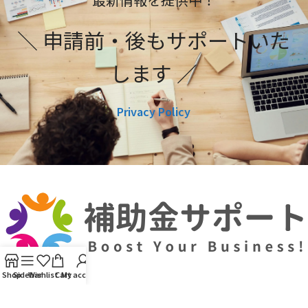
＼ 申請前・後もサポートいた
します ／
Privacy Policy
Shop
Sidebar
Wishlist
Cart
My account
利用規約
プライバシーポリシー
編集ポリシー
お問い合わせ