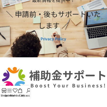
＼ 申請前・後もサポートいた
します ／
Privacy Policy
Shop
Sidebar
Wishlist
Cart
My account
利用規約
プライバシーポリシー
編集ポリシー
お問い合わせ