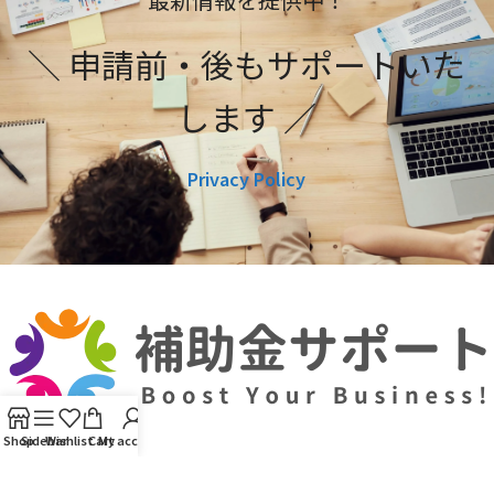
＼ 申請前・後もサポートいた
します ／
Privacy Policy
Shop
Sidebar
Wishlist
Cart
My account
利用規約
プライバシーポリシー
編集ポリシー
お問い合わせ