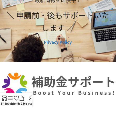
＼ 申請前・後もサポートいた
します ／
Privacy Policy
Shop
Sidebar
Wishlist
Cart
My account
利用規約
プライバシーポリシー
編集ポリシー
お問い合わせ