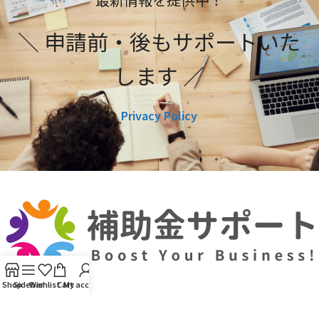
＼ 申請前・後もサポートいた
します ／
Privacy Policy
Shop
Sidebar
Wishlist
Cart
My account
利用規約
プライバシーポリシー
編集ポリシー
お問い合わせ