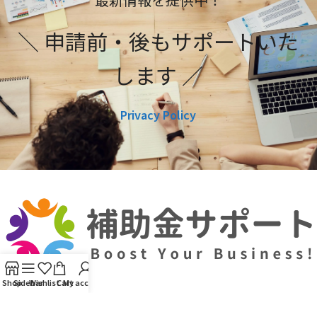
＼ 申請前・後もサポートいた
します ／
Privacy Policy
Shop
Sidebar
Wishlist
Cart
My account
利用規約
プライバシーポリシー
編集ポリシー
お問い合わせ