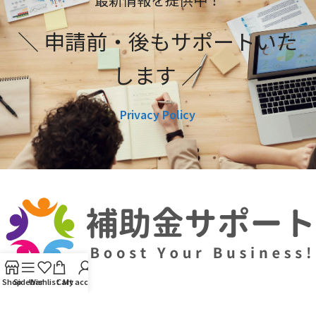
＼ 申請前・後もサポートいた
します ／
Privacy Policy
Shop
Sidebar
Wishlist
Cart
My account
利用規約
プライバシーポリシー
編集ポリシー
お問い合わせ