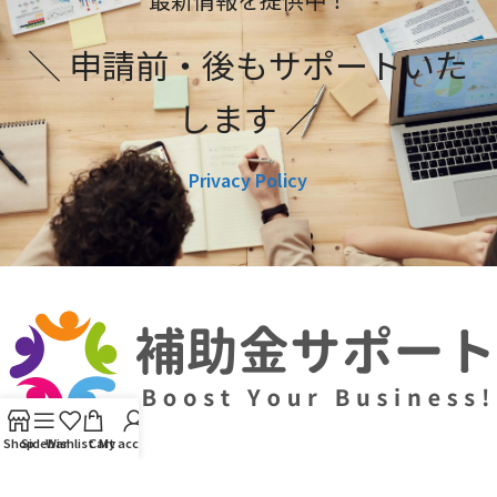
＼ 申請前・後もサポートいた
します ／
Privacy Policy
Shop
Sidebar
Wishlist
Cart
My account
利用規約
プライバシーポリシー
編集ポリシー
お問い合わせ