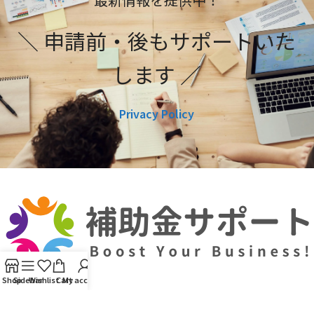
＼ 申請前・後もサポートいた
します ／
Privacy Policy
Shop
Sidebar
Wishlist
Cart
My account
利用規約
プライバシーポリシー
編集ポリシー
お問い合わせ