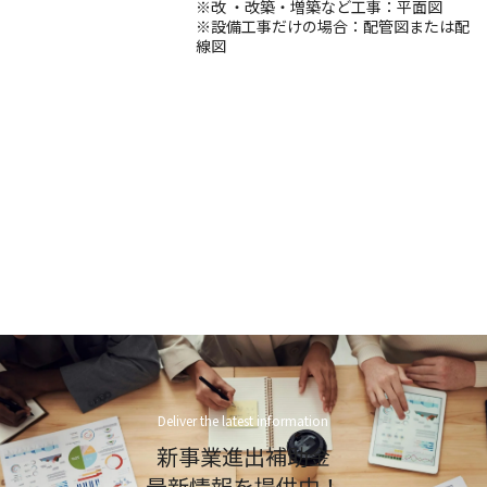
※改 ・改築・増築など工事：平面図
※設備工事だけの場合：配管図または配
線図
Deliver the latest information
新事業進出補助金
最新情報を提供中！