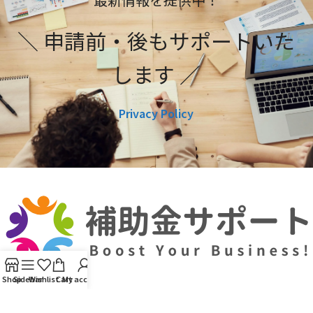
＼ 申請前・後もサポートいた
します ／
Privacy Policy
Shop
Sidebar
Wishlist
Cart
My account
利用規約
プライバシーポリシー
編集ポリシー
お問い合わせ