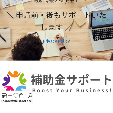
＼ 申請前・後もサポートいた
します ／
Privacy Policy
Shop
Sidebar
Wishlist
Cart
My account
利用規約
プライバシーポリシー
編集ポリシー
お問い合わせ