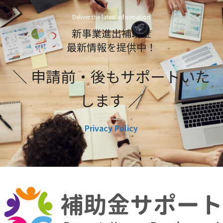
Deliver the latest information
新事業進出補助金
最新情報を提供中！
＼ 申請前・後もサポートいた
します ／
Privacy Policy