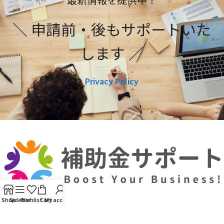
＼ 申請前・後もサポートいた
します ／
Privacy Policy
Shop
Sidebar
Wishlist
Cart
My account
利用規約
プライバシーポリシー
編集ポリシー
お問い合わせ