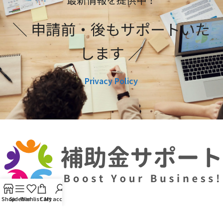
＼ 申請前・後もサポートいた
します ／
Privacy Policy
Shop
Sidebar
Wishlist
Cart
My account
利用規約
プライバシーポリシー
編集ポリシー
お問い合わせ