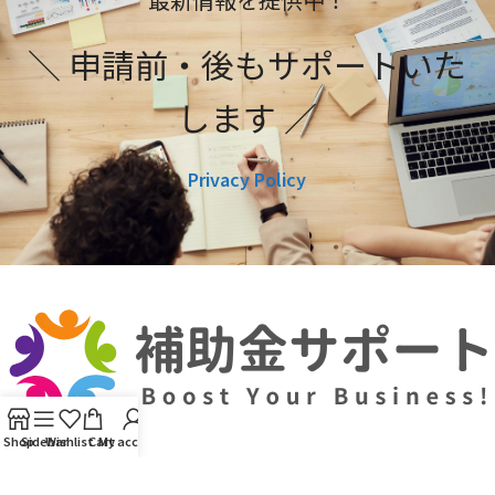
＼ 申請前・後もサポートいた
します ／
Privacy Policy
Shop
Sidebar
Wishlist
Cart
My account
利用規約
プライバシーポリシー
編集ポリシー
お問い合わせ