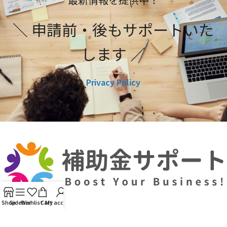
＼ 申請前・後もサポートいた
します ／
Privacy Policy
Shop
Sidebar
Wishlist
Cart
My account
利用規約
プライバシーポリシー
編集ポリシー
お問い合わせ