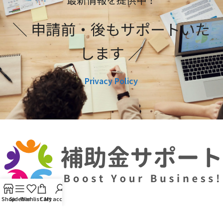
＼ 申請前・後もサポートいた
します ／
Privacy Policy
Shop
Sidebar
Wishlist
Cart
My account
利用規約
プライバシーポリシー
編集ポリシー
お問い合わせ