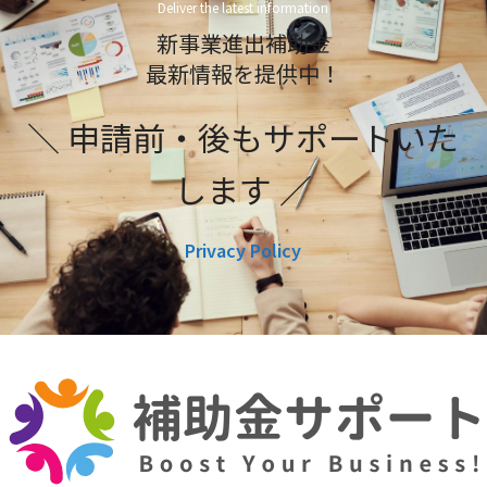
Deliver the latest information
新事業進出補助金
最新情報を提供中！
＼ 申請前・後もサポートいた
します ／
Privacy Policy