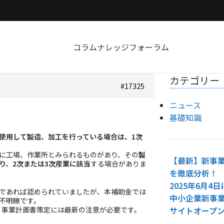
コラム
ナレッジ
フォーラム
カテゴリー
#17325
ニュース
基礎知識
使用して製造、加工を行っている場合は、1次
に工場、作業所とみられるものがあり、その
製
【最新】新事業
り、2次または3次産業に該当
する場合がありま
を徹底分析！
2025年6月
であれば認められていましたが、本補助金では
中小企業新事
不明瞭です。
、事業計画書策定には最新の注意が必要です。
サイトオープ