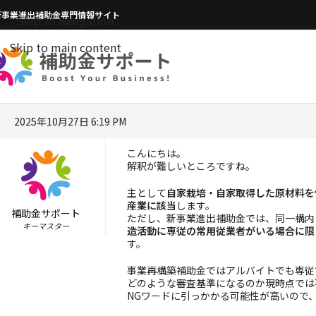
新事業進出補助金専門情報サイト
Skip to navigation
Skip to main content
2025年10月27日 6:19 PM
こんにちは。
解釈が難しいところですね。
主として
自家栽培・自家取得した原材料を
産業に該当
します。
補助金サポート
ただし、新事業進出補助金では、同一構内
キーマスター
造活動に専従の常用従業者がいる場合に限
す。
事業再構築補助金ではアルバイトでも専従
どのような審査基準になるのか現時点では
NGワードに引っかかる可能性が高いので